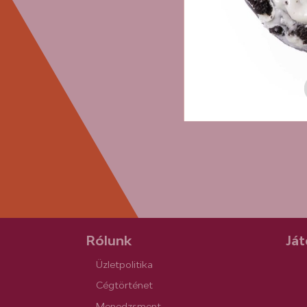
Rólunk
Ját
Üzletpolitika
Cégtörténet
Menedzsment