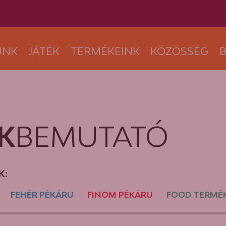
UNK
JÁTÉK
TERMÉKEINK
KÖZÖSSÉG
B
K
BEMUTATÓ
K:
FEHÉR PÉKÁRU
FINOM PÉKÁRU
FOOD TERMÉ