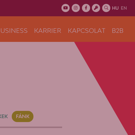
HU
EN
USINESS
KARRIER
KAPCSOLAT
B2B
KEK
FÁNK