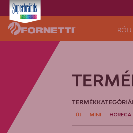
RÓL
TERMÉ
TERMÉKKATEGÓRIÁ
ÚJ
MINI
HORECA