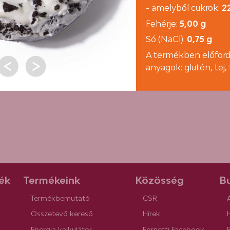
- amelyből cukrok:
2
Fehérje:
5,00 g
Só (NaCl):
0,75 g
A termékben előford
anyagok: glutén, tej
ék
Termékeink
Közösség
Bu
Termékbemutató
CSR
Összetevő kereső
Hírek
Energia kalkulátor
Fornetti Facebook
R