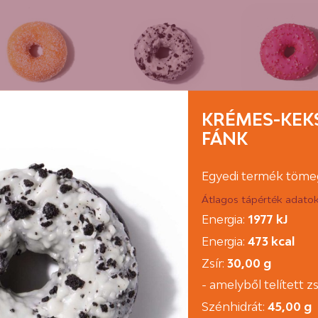
Cukros fánk
Krémes-
Málnás ál
KRÉMES-KEK
kekszes fánk
fánk
FÁNK
Egyedi termék töme
Átlagos tápérték adatok
Energia:
1977 kJ
Energia:
473 kcal
Zsír:
30,00 g
- amelyből telített z
Szénhidrát:
45,00 g