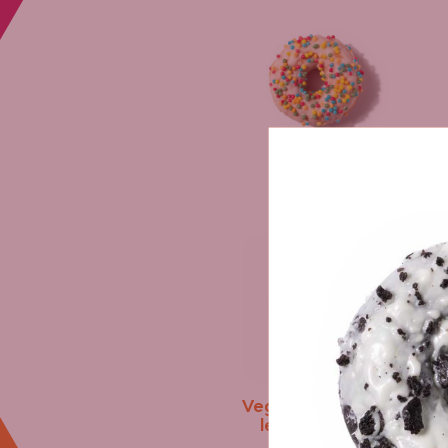
Bohóc fánk
Vegyesgyümölcs-
lekváros fánk