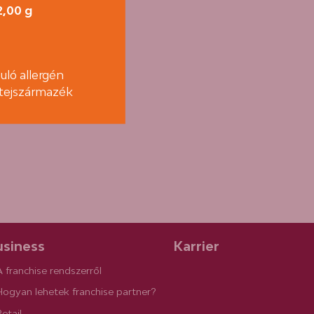
2,00 g
uló allergén
, tejszármazék
siness
Karrier
A franchise rendszerről
Hogyan lehetek franchise partner?
etail