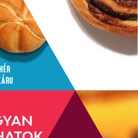
HÉR
KÁRU
GYAN
HATOK