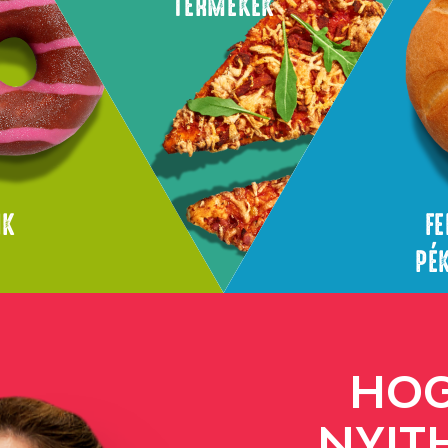
TERMÉKEK
NK
FE
PÉ
HO
NYIT