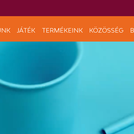
UNK
JÁTÉK
TERMÉKEINK
KÖZÖSSÉG
B