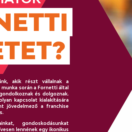
NETTI
ETET?
nk, akik részt vállalnak a
 munka során a Fornetti által
gondolkoznak és dolgoznak.
lyan kapcsolat kialakítására
nt jövedelmező a franchise
s.
ainkat, gondoskodásunkat
szívesen lennének egy ikonikus