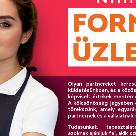
FOR
ÜZL
Olyan partnereket keresü
küldetésünkben, és a közös
képviselt értékek mentén 
A kölcsönösség jegyében o
törekszünk, amely egyará
partnernek és a vállalatnak i
Tudásunkat, tapasztalat
azoknak ajánljuk fel, akik 