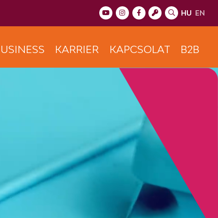
HU
EN
USINESS
KARRIER
KAPCSOLAT
B2B