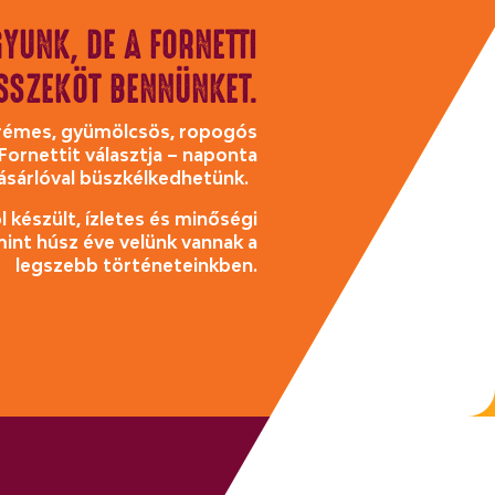
YUNK, DE A FORNETTI
SSZEKÖT BENNÜNKET.
 krémes, gyümölcsös, ropogós
ornettit választja – naponta
ásárlóval büszkélkedhetünk.
 készült, ízletes és minőségi
int húsz éve velünk vannak a
legszebb történeteinkben.