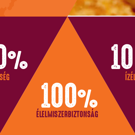
0
10
%
SÉG
ÍZÉ
100
%
ÉLELMISZERBIZTONSÁG