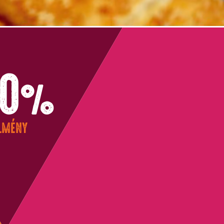
0
%
LMÉNY