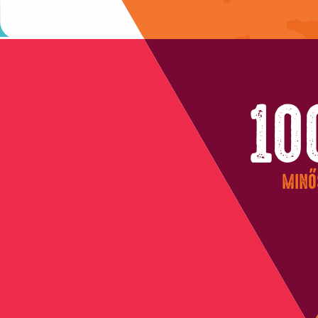
10
MINŐ