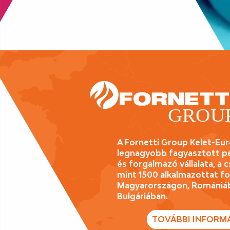
A Fornetti Group Kelet-Eu
legnagyobb fagyasztott p
és forgalmazó vállalata, a
mint 1500 alkalmazottat fo
Magyarországon, Romániá
Bulgáriában.
TOVÁBBI INFORM