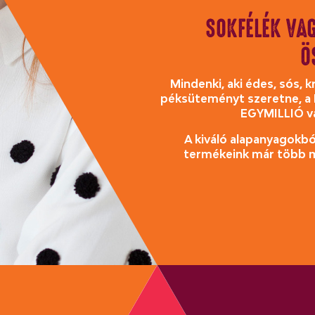
SOKFÉLÉK VAG
Ö
Mindenki, aki édes, sós,
péksüteményt szeretne, a F
EGYMILLIÓ v
A kiváló alapanyagokból
termékeink már több m