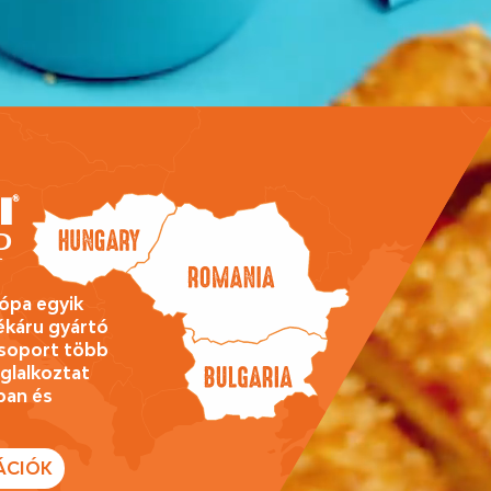
rópa egyik
ékáru gyártó
 csoport több
glalkoztat
ban és
ÁCIÓK