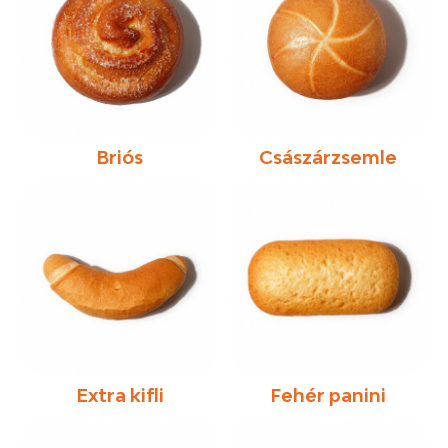
Briós
Császárzsemle
Extra kifli
Fehér panini