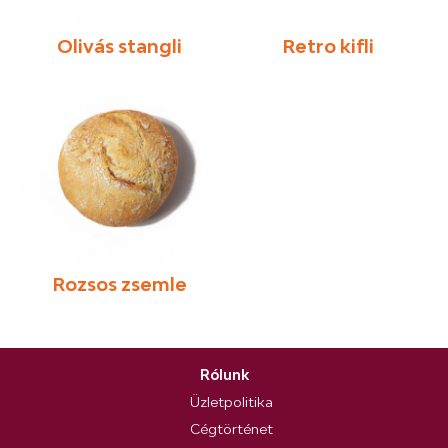
Olivás stangli
Retro kifli
Rozsos zsemle
Rólunk
Üzletpolitika
Cégtörténet