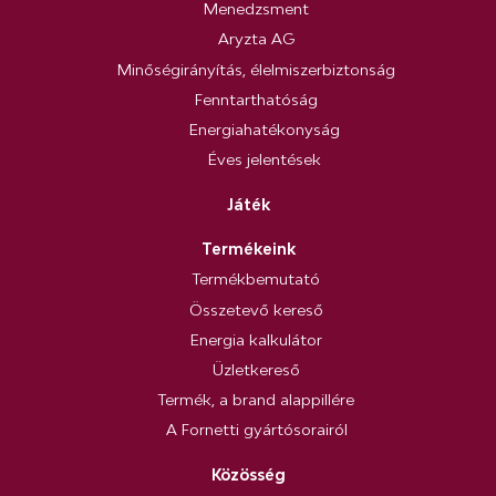
Menedzsment
Aryzta AG
Minőségirányítás, élelmiszerbiztonság
Fenntarthatóság
Energiahatékonyság
Éves jelentések
Játék
Termékeink
Termékbemutató
Összetevő kereső
Energia kalkulátor
Üzletkereső
Termék, a brand alappillére
A Fornetti gyártósorairól
Közösség