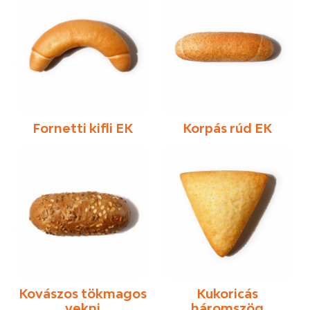
Fornetti kifli EK
Korpás rúd EK
Kovászos tökmagos
Kukoricás
vekni
háromszög