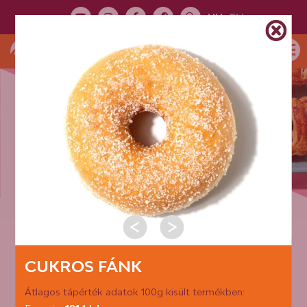
HU
EN
TERMÉK
BEMUTATÓ
TERMÉKKATEGÓRIÁK:
FÁNK
CUKROS FÁNK
Átlagos tápérték adatok 100g kisült termékben: