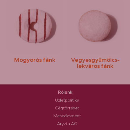
Mogyorós fánk
Vegyesgyümölcs-
lekváros fánk
Rólunk
Üzletpolitika
Cégtörténet
Menedzsment
Aryzta AG