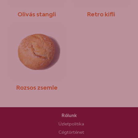
Olivás stangli
Retro kifli
Rozsos zsemle
Rólunk
Üzletpolitika
Cégtörténet