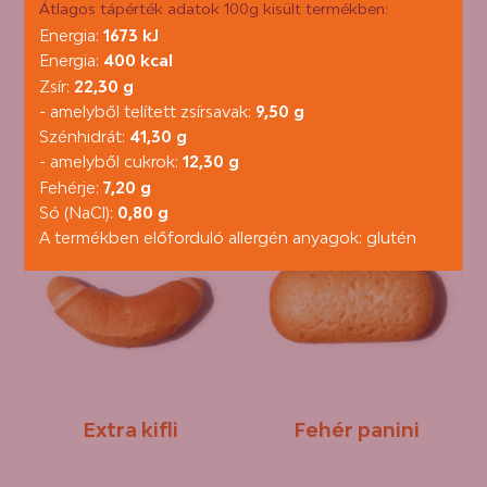
Átlagos tápérték adatok 100g kisült termékben:
Energia:
1673 kJ
Energia:
400 kcal
Zsír:
22,30 g
- amelyből telített zsírsavak:
9,50 g
Szénhidrát:
41,30 g
- amelyből cukrok:
12,30 g
Briós
Császárzsemle
Fehérje:
7,20 g
Só (NaCl):
0,80 g
A termékben előforduló allergén anyagok: glutén
Extra kifli
Fehér panini