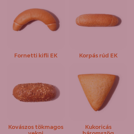
Fornetti kifli EK
Korpás rúd EK
Kovászos tökmagos
Kukoricás
vekni
háromszög