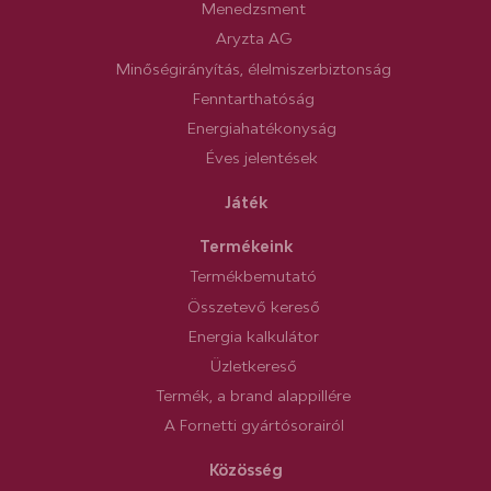
Menedzsment
Aryzta AG
Minőségirányítás, élelmiszerbiztonság
Fenntarthatóság
Energiahatékonyság
Éves jelentések
Játék
Termékeink
Termékbemutató
Összetevő kereső
Energia kalkulátor
Üzletkereső
Termék, a brand alappillére
A Fornetti gyártósorairól
Közösség