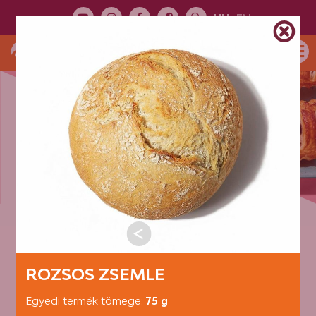
HU
EN
TERMÉK
BEMUTATÓ
TERMÉKKATEGÓRIÁK:
FEHÉR PÉKÁRU
ROZSOS ZSEMLE
Egyedi termék tömege:
75 g