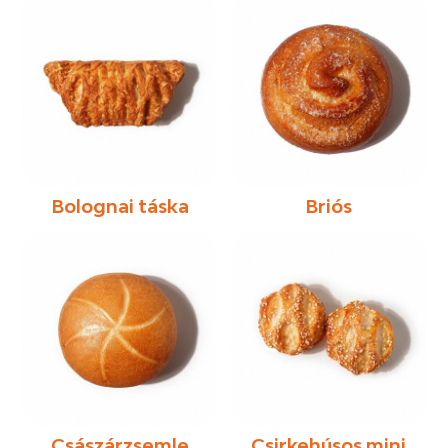
Bolognai táska
Briós
Császárzsemle
Csirkehúsos mini