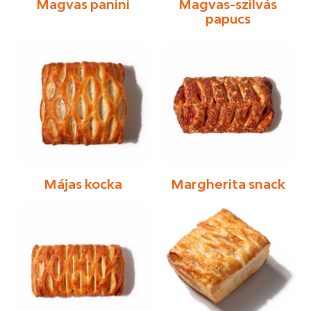
Magvas panini
Magvas-szilvás
papucs
Májas kocka
Margherita snack