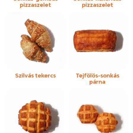
pizzaszelet
pizzaszelet
Szilvás tekercs
Tejfölös-sonkás
párna