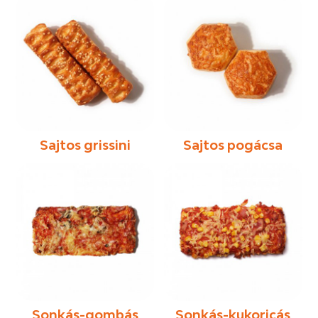
Sajtos grissini
Sajtos pogácsa
Sonkás-gombás
Sonkás-kukoricás