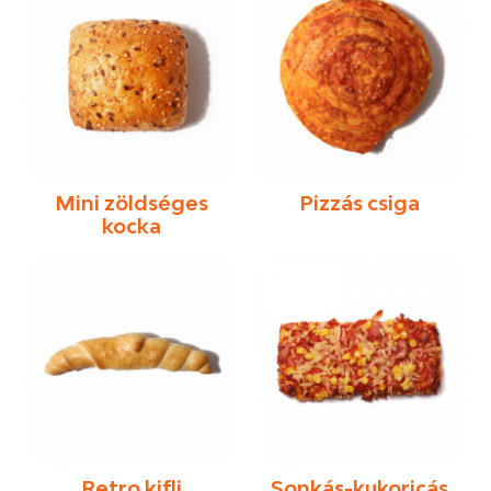
Mini zöldséges
Pizzás csiga
kocka
Retro kifli
Sonkás-kukoricás