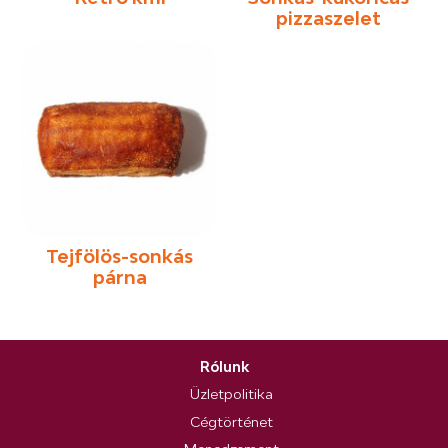
pizzaszelet
Tejfölös-sonkás
párna
Rólunk
Üzletpolitika
Cégtörténet