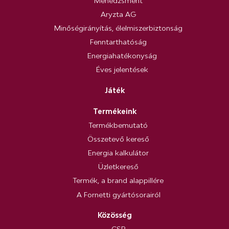
Menedzsment
Aryzta AG
Minőségirányítás, élelmiszerbiztonság
Fenntarthatóság
Energiahatékonyság
Éves jelentések
Játék
Termékeink
Termékbemutató
Összetevő kereső
Energia kalkulátor
Üzletkereső
Termék, a brand alappillére
A Fornetti gyártósorairól
Közösség