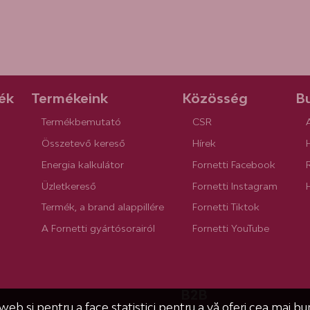
ék
Termékeink
Közösség
Bu
Termékbemutató
CSR
Összetevő kereső
Hírek
Energia kalkulátor
Fornetti Facebook
R
Üzletkereső
Fornetti Instagram
Termék, a brand alappillére
Fornetti Tiktok
A Fornetti gyártósorairól
Fornetti YouTube
B2B
 web și pentru a face statistici pentru a vă oferi cea mai b