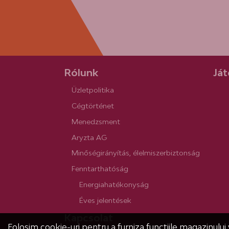
Rólunk
Ját
Üzletpolitika
Cégtörténet
Menedzsment
Aryzta AG
Minőségirányítás, élelmiszerbiztonság
Fenntarthatóság
Energiahatékonyság
Éves jelentések
Kapcsolat
Folosim cookie-uri pentru a furniza funcțiile magazinului