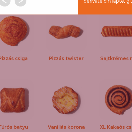
derivate din lapte, g
Pizzás csiga
Pizzás twister
Sajtkrémes 
Túrós batyu
Vaníliás korona
XL Kakaós cs