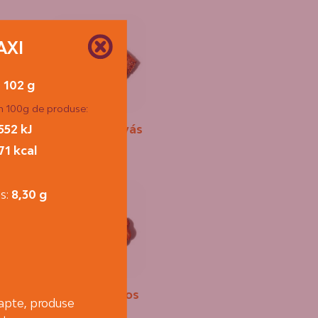
AXI
- 102 g
în 100g de produse:
Magvas-szilvás
552 kJ
úd
papucs
71 kcal
ds:
8,30 g
g
rós
Mézes-mákos
lapte, produse
fonott