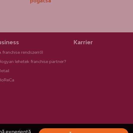
pogácsa
siness
Karrier
A franchise rendszerről
Hogyan lehetek franchise partner?
etail
HoReCa
ună experiență