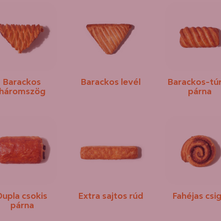
Barackos
Barackos levél
Barackos-tú
háromszög
párna
Dupla csokis
Extra sajtos rúd
Fahéjas csi
párna