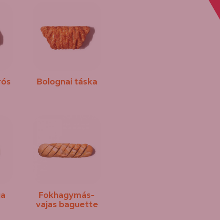
rós
Bolognai táska
ga
Fokhagymás-
vajas baguette