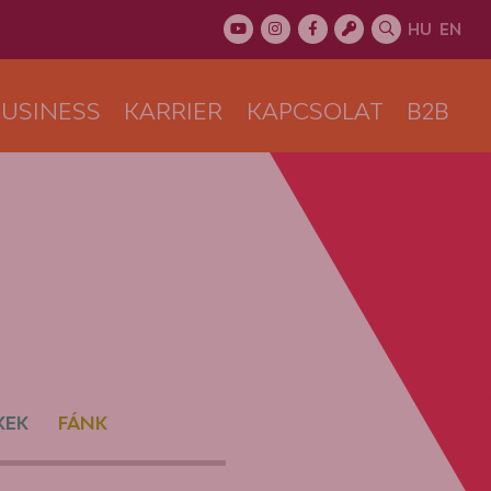
HU
EN
USINESS
KARRIER
KAPCSOLAT
B2B
KEK
FÁNK