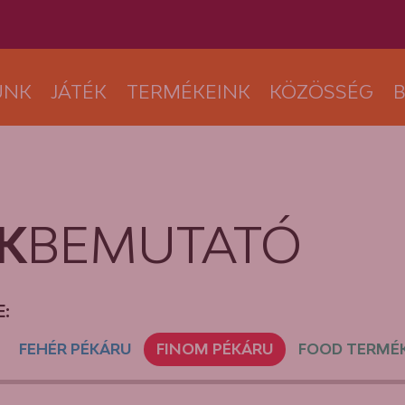
UNK
JÁTÉK
TERMÉKEINK
KÖZÖSSÉG
B
K
BEMUTATÓ
:
FEHÉR PÉKÁRU
FINOM PÉKÁRU
FOOD TERMÉ