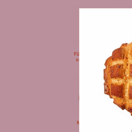
Füstölt sajtos-
sonkás párna
Májas kocka