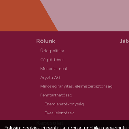
Rólunk
Ját
Üzletpolitika
Cégtörténet
Menedzsment
Aryzta AG
Minőségirányítás, élelmiszerbiztonság
Fenntarthatóság
Energiahatékonyság
Éves jelentések
Kapcsolat
Folosim cookie-uri pentru a furniza funcțiile magazinului