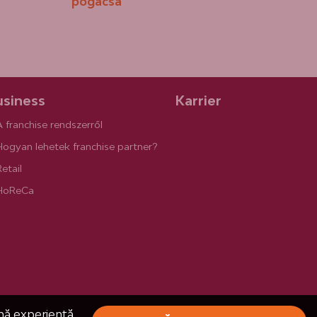
pogácsa
siness
Karrier
A franchise rendszerről
Hogyan lehetek franchise partner?
etail
HoReCa
ună experiență