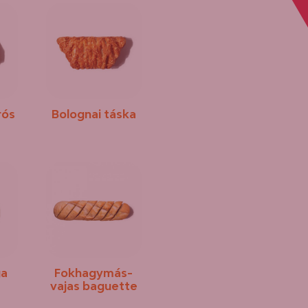
rós
Bolognai táska
ga
Fokhagymás-
vajas baguette