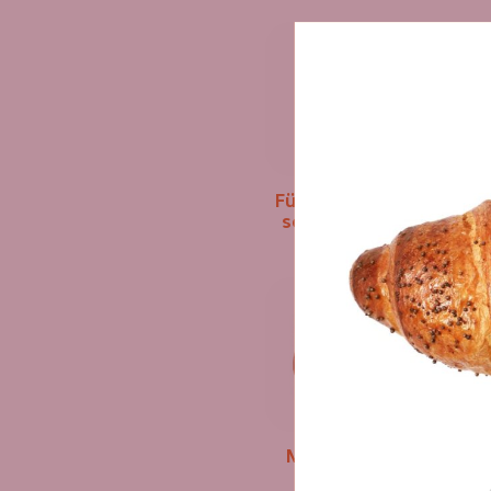
Füstölt sajtos-
sonkás párna
Májas kocka