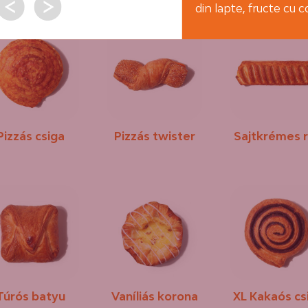
din lapte, fructe cu 
Pizzás csiga
Pizzás twister
Sajtkrémes 
Túrós batyu
Vaníliás korona
XL Kakaós cs