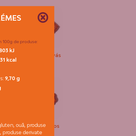
ÉMES
în 100g de produse:
803 kJ
Magvas-szilvás
31 kcal
úd
papucs
ds:
9,70 g
g
gluten, ouă, produse
rós
Mézes-mákos
fonott
e, produse derivate