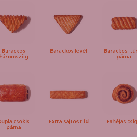
Barackos
Barackos levél
Barackos-tú
háromszög
párna
Dupla csokis
Extra sajtos rúd
Fahéjas csi
párna