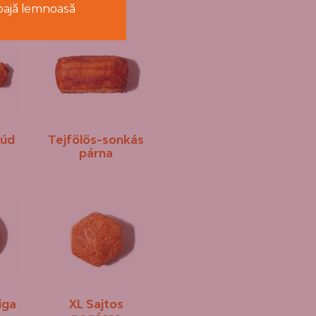
coajă lemnoasă
rúd
Tejfölös-sonkás
párna
iga
XL Sajtos