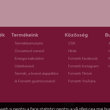
ék
Termékeink
Közösség
Bu
Termékbemutató
CSR
Összetevő kereső
Hírek
Energia kalkulátor
Fornetti Facebook
R
Üzletkereső
Fornetti Instagram
Termék, a brand alappillére
Fornetti Tiktok
A Fornetti gyártósorairól
Fornetti YouTube
B2B
 web și pentru a face statistici pentru a vă oferi cea mai b