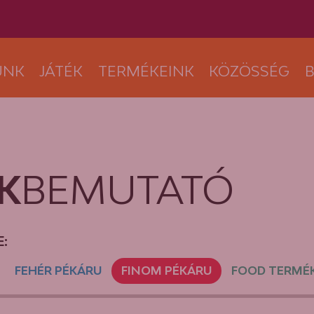
UNK
JÁTÉK
TERMÉKEINK
KÖZÖSSÉG
B
K
BEMUTATÓ
:
FEHÉR PÉKÁRU
FINOM PÉKÁRU
FOOD TERMÉ