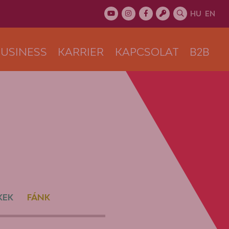
HU
EN
USINESS
KARRIER
KAPCSOLAT
B2B
KEK
FÁNK