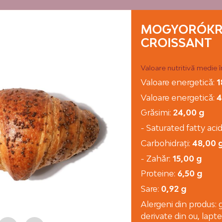
MOGYORÓKR
CROISSANT
Valoare nutritivă medie 
Valoare energetică:
1
Gyümölcsös
Hot dog
Jalapeno-
Valoare energetică:
4
muffin
kukoricás r
Grăsimi:
24,00 g
- Saturated fatty aci
Carbohidraţi:
48,00 
- Zahăr:
15,00 g
Proteine:
6,50 g
Sare:
0,92 g
Alergeni din produs: 
Margherita
Meggyes-
Meggyes-tú
snack
pudingos párna
kocka
derivate din ou, lapt