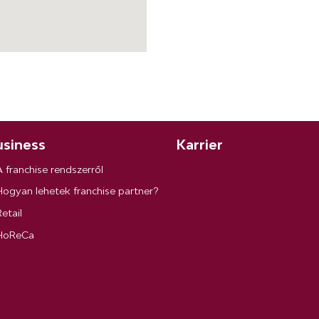
siness
Karrier
A franchise rendszerről
Hogyan lehetek franchise partner?
etail
HoReCa