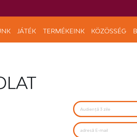
UNK
JÁTÉK
TERMÉKEINK
KÖZÖSSÉG
B
OLAT