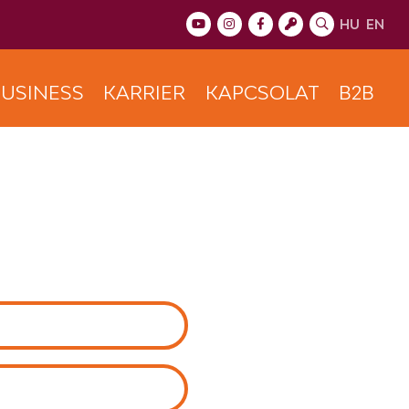
HU
EN
USINESS
KARRIER
KAPCSOLAT
B2B