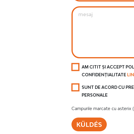
AM CITIT ȘI ACCEPT POL
CONFIDENȚIALITATE
LI
SUNT DE ACORD CU PR
PERSONALE
Campurile marcate cu asterix (*
KÜLDÉS