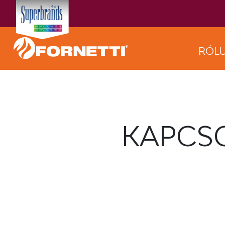
RÓL
KAPCS