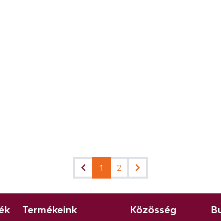
1
2
ék
Termékeink
Közösség
Bu