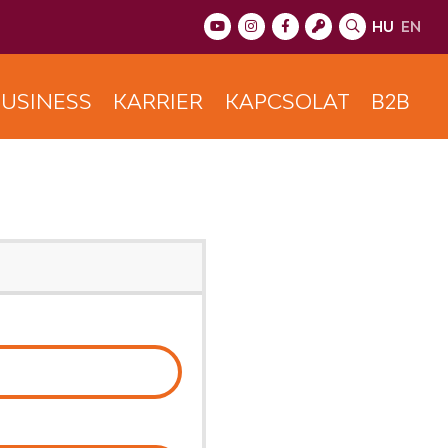
HU
EN
USINESS
KARRIER
KAPCSOLAT
B2B