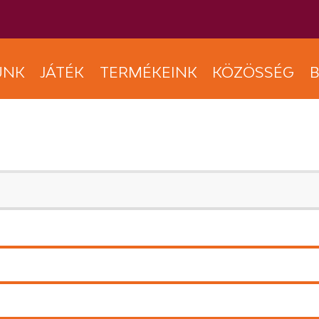
UNK
JÁTÉK
TERMÉKEINK
KÖZÖSSÉG
B