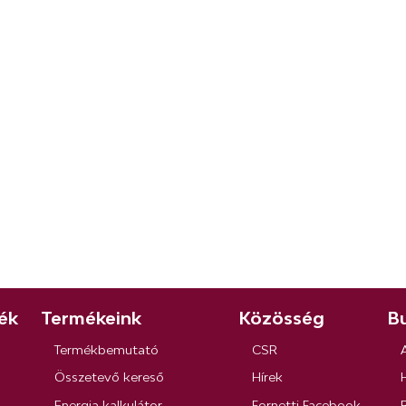
ék
Termékeink
Közösség
Bu
Termékbemutató
CSR
Összetevő kereső
Hírek
Energia kalkulátor
Fornetti Facebook
R