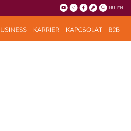
HU
EN
USINESS
KARRIER
KAPCSOLAT
B2B