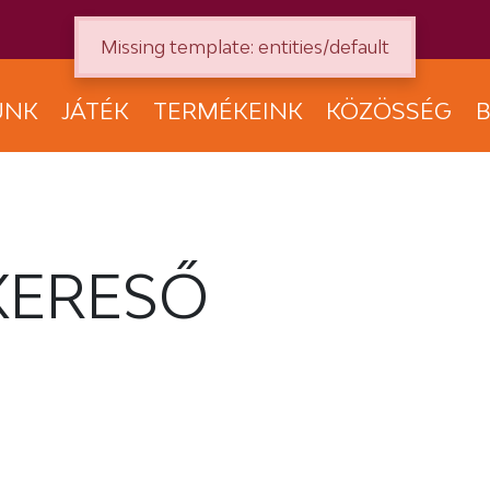
Missing template: entities/default
UNK
JÁTÉK
TERMÉKEINK
KÖZÖSSÉG
B
KERESŐ