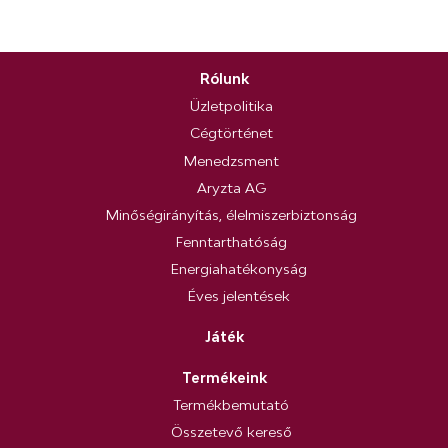
Rólunk
Üzletpolitika
Cégtörténet
Menedzsment
Aryzta AG
Minőségirányítás, élelmiszerbiztonság
Fenntarthatóság
Energiahatékonyság
Éves jelentések
Játék
Termékeink
Termékbemutató
Összetevő kereső