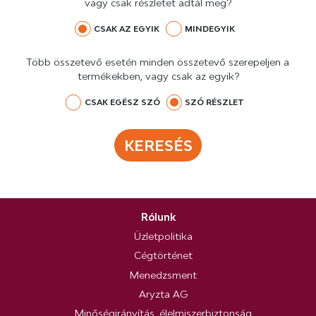
vagy csak részletet adtál meg?
CSAK AZ EGYIK
MINDEGYIK
Több összetevő esetén minden összetevő szerepeljen a
termékekben, vagy csak az egyik?
CSAK EGÉSZ SZÓ
SZÓ RÉSZLET
KERESÉS
Rólunk
Üzletpolitika
Cégtörténet
Menedzsment
Aryzta AG
Minőségirányítás, élelmiszerbiztonság