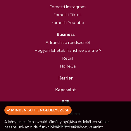
Fornetti Instagram
Fornetti Tiktok
Fornetti YouTube
Business
A franchise rendszerről
Hogyan lehetek franchise partner?
Retail
HoReCa
Karrier
Kapcsolat
B2B
MINDEN SÜTI ENGEDÉLYEZÉSE
Adatvédelem
A kényelmes felhasználói élmény nyújtása érdekében sütiket
Éves jelentések
használunk az oldal funkcióinak biztosításához, valamint