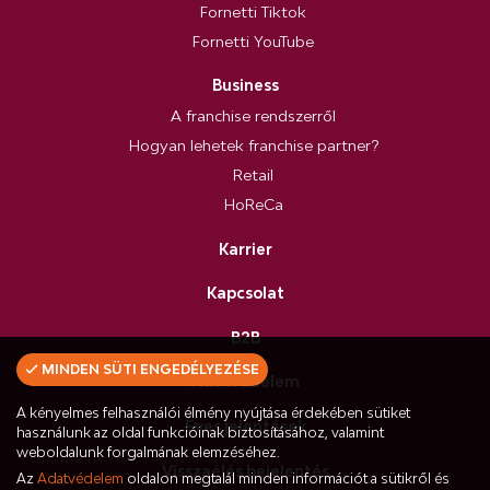
Fornetti Tiktok
Fornetti YouTube
Business
A franchise rendszerről
Hogyan lehetek franchise partner?
Retail
HoReCa
Karrier
Kapcsolat
B2B
MINDEN SÜTI ENGEDÉLYEZÉSE
Adatvédelem
A kényelmes felhasználói élmény nyújtása érdekében sütiket
Éves jelentések
használunk az oldal funkcióinak biztosításához, valamint
weboldalunk forgalmának elemzéséhez.
Visszaélés bejelentés
Az
Adatvédelem
oldalon megtalál minden információt a sütikről és