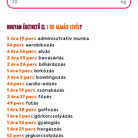
kg
HOGYAN ÉGETHETŐ EL
1 DB ALMÁS LEVÉL
?
3 óra 19 perc
adminisztratív munka
54 perc
aerobikozás
6 óra 36 perc
alvás
2 óra 39 perc
bevásárlás
2 óra 26 perc
billiárdozás
1 óra 1 perc
birkózás
2 óra 2 perc
bowlingozás
46 perc
cardio-edzés
1 óra 19 perc
csónakázás
2 óra 37 perc
főzés
49 perc
futás
1 óra 38 perc
golfozás
1 óra 1 perc
görkorcsolyázás
1 óra 36 perc
gyaloglás
1 óra 21 perc
horgászás
52 perc
jégkorcsolyázás