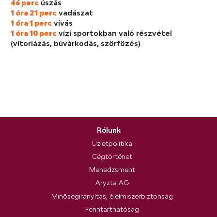
46 perc
úszás
1 óra 21 perc
vadászat
1 óra 1 perc
vívás
1 óra 10 perc
vízi sportokban való részvétel
(vitorlázás, búvárkodás, szörfözés)
Rólunk
Üzletpolitika
Cégtörténet
Menedzsment
Aryzta AG
Minőségirányítás, élelmiszerbiztonság
Fenntarthatóság