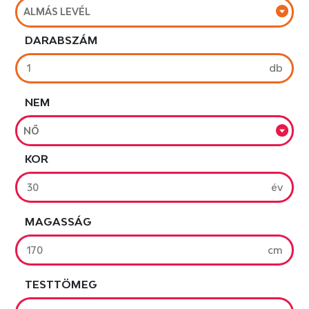
ALMÁS LEVÉL
DARABSZÁM
db
NEM
NŐ
KOR
év
MAGASSÁG
cm
TESTTÖMEG