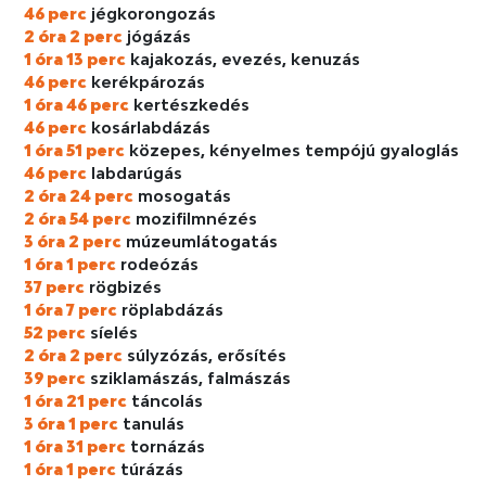
46 perc
jégkorongozás
2 óra 2 perc
jógázás
1 óra 13 perc
kajakozás, evezés, kenuzás
46 perc
kerékpározás
1 óra 46 perc
kertészkedés
46 perc
kosárlabdázás
1 óra 51 perc
közepes, kényelmes tempójú gyaloglás
46 perc
labdarúgás
2 óra 24 perc
mosogatás
2 óra 54 perc
mozifilmnézés
3 óra 2 perc
múzeumlátogatás
1 óra 1 perc
rodeózás
37 perc
rögbizés
1 óra 7 perc
röplabdázás
52 perc
síelés
2 óra 2 perc
súlyzózás, erősítés
39 perc
sziklamászás, falmászás
1 óra 21 perc
táncolás
3 óra 1 perc
tanulás
1 óra 31 perc
tornázás
1 óra 1 perc
túrázás