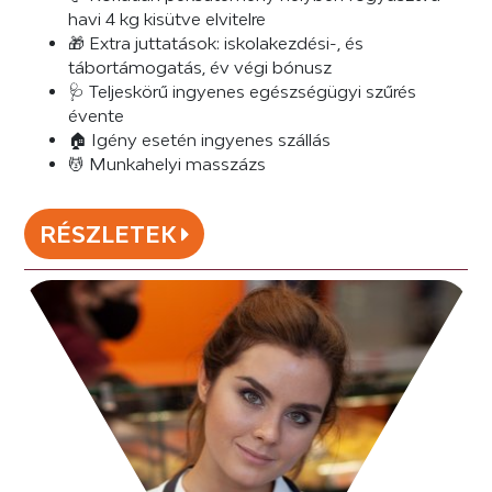
havi 4 kg kisütve elvitelre
🎁 Extra juttatások: iskolakezdési-, és
tábortámogatás, év végi bónusz
🩺 Teljeskörű ingyenes egészségügyi szűrés
évente
🏠 Igény esetén ingyenes szállás
💆 Munkahelyi masszázs
RÉSZLETEK