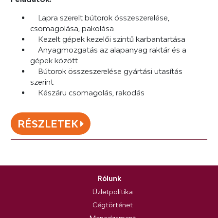
Lapra szerelt bútorok összeszerelése,
csomagolása, pakolása
Kezelt gépek kezelői szintű karbantartása
Anyagmozgatás az alapanyag raktár és a
gépek között
Bútorok összeszerelése gyártási utasítás
szerint
Készáru csomagolás, rakodás
RÉSZLETEK
Rólunk
Üzletpolitika
Cégtörténet