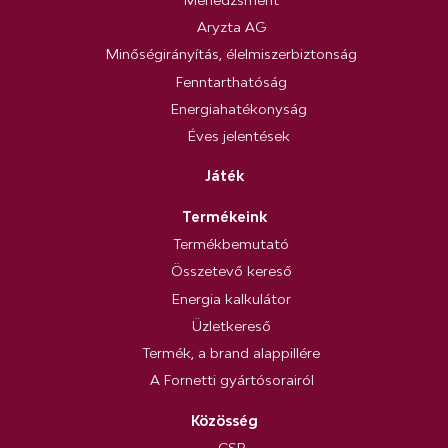
Menedzsment
Aryzta AG
Minőségirányítás, élelmiszerbiztonság
Fenntarthatóság
Energiahatékonyság
Éves jelentések
Játék
Termékeink
Termékbemutató
Összetevő kereső
Energia kalkulátor
Üzletkereső
Termék, a brand alappillére
A Fornetti gyártósorairól
Közösség
CSR