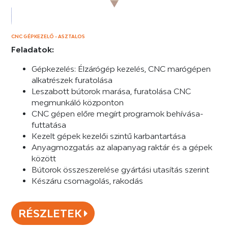
CNC GÉPKEZELŐ - ASZTALOS
Feladatok:
Gépkezelés: Élzárógép kezelés, CNC marógépen
alkatrészek furatolása
Leszabott bútorok marása, furatolása CNC
megmunkáló központon
CNC gépen előre megírt programok behívása-
futtatása
Kezelt gépek kezelői szintű karbantartása
Anyagmozgatás az alapanyag raktár és a gépek
között
Bútorok összeszerelése gyártási utasítás szerint
Készáru csomagolás, rakodás
RÉSZLETEK