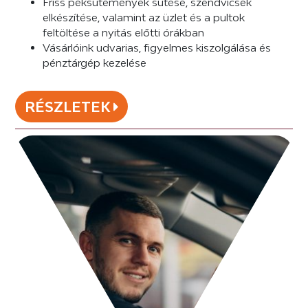
Friss péksütemények sütése, szendvicsek
elkészítése, valamint az üzlet és a pultok
feltöltése a nyitás előtti órákban
Vásárlóink udvarias, figyelmes kiszolgálása és
pénztárgép kezelése
RÉSZLETEK