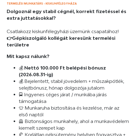
TERMELÉSI MUNKATÁRS - KISKUNFÉLEGYHÁZA
Dolgoznál egy stabil cégnél, korrekt fizetéssel és
extra juttatásokkal?
Csatlakozz kiskunfélegyházi üzemünk csapatához!
👉Gépkiszolgáló kollégát keresünk termelési
területre
Mit kapsz nálunk?
💰
Nettó 100.000 Ft belépési bónusz
(2026.08.31-ig)
💰 Bejelentett, stabil jövedelem + műszakpótlék,
selejtbónusz, hónap dolgozója jutalom
🚍 Ingyenes céges járat / munkába járás
támogatása
👕 Munkaruha biztosítása és kezelése, már az
első naptól
🦺 Biztonságos munkahely, ahol a munkavédelem
kiemelt szerepet kap
🥐 Korlátlan péksütemény helyben fogyasztva +