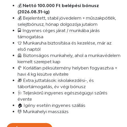
💰
Nettó 100.000 Ft belépési bónusz
(2026.08.31-ig)
💰 Bejelentett, stabil jövedelem + műszakpótlék,
selejtbónusz, hónap dolgozója jutalom
🚍 Ingyenes céges járat / munkába járás
támogatása
👕 Munkaruha biztosítása és kezelése, már az
első naptól
🦺 Biztonságos munkahely, ahol a munkavédelem
kiemelt szerepet kap
🥐 Korlátlan péksütemény helyben fogyasztva +
havi 4 kg kisütve elvitelre
🎁 Extra juttatások: iskolakezdési-, és
tábortámogatás, év végi bónusz
🩺 Teljeskörű ingyenes egészségügyi szűrés
évente
🏠 Igény esetén ingyenes szállás
💆 Munkahelyi masszázs