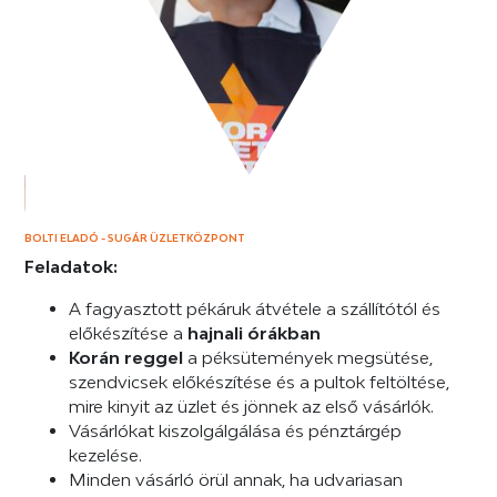
BOLTI ELADÓ - SUGÁR ÜZLETKÖZPONT
Feladatok:
A fagyasztott pékáruk átvétele a szállítótól és
előkészítése a
hajnali órákban
Korán reggel
a péksütemények megsütése,
szendvicsek előkészítése és a pultok feltöltése,
mire kinyit az üzlet és jönnek az első vásárlók.
Vásárlókat kiszolgálgálása és pénztárgép
kezelése.
Minden vásárló örül annak, ha udvariasan