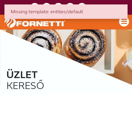
HU
EN
Missing template: entities/default
ÜZLET
KERESŐ