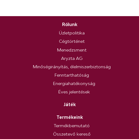
Rólunk
Üzletpolitika
Cégtörténet
Menedzsment
Aryzta AG
Minőségirányítás, élelmiszerbiztonság
Fenntarthatóság
Energiahatékonyság
Éves jelentések
Játék
Termékeink
Termékbemutató
Összetevő kereső