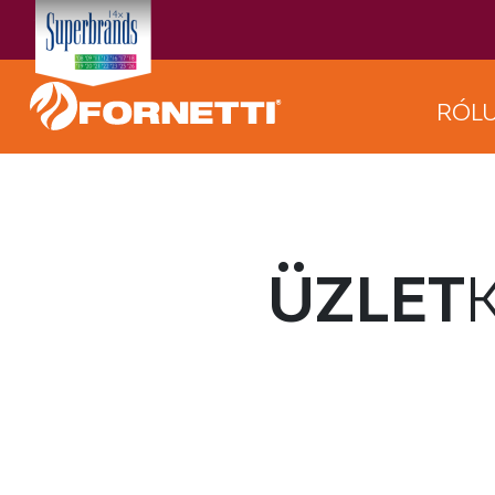
RÓL
ÜZLET