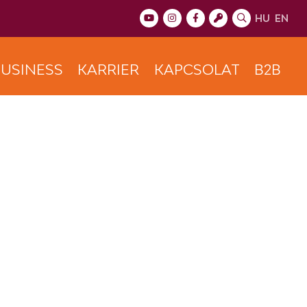
HU
EN
USINESS
KARRIER
KAPCSOLAT
B2B