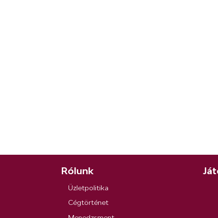
Rólunk
Ját
Üzletpolitika
Cégtörténet
Menedzsment