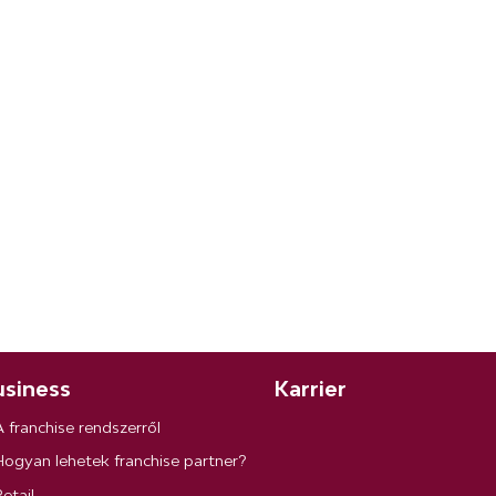
siness
Karrier
A franchise rendszerről
Hogyan lehetek franchise partner?
etail