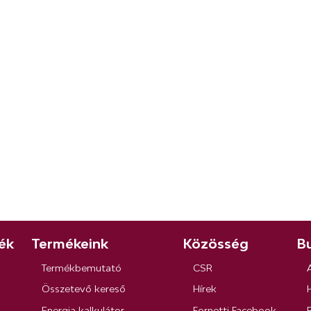
ék
Termékeink
Közösség
Bu
Termékbemutató
CSR
Összetevő kereső
Hírek
Energia kalkulátor
Fornetti Facebook
R