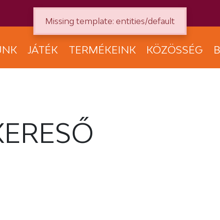
Missing template: entities/default
UNK
JÁTÉK
TERMÉKEINK
KÖZÖSSÉG
B
KERESŐ