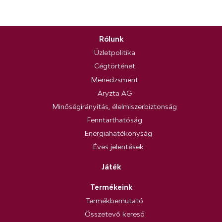
Rólunk
Üzletpolitika
Cégtörténet
Menedzsment
Aryzta AG
Minőségirányítás, élelmiszerbiztonság
Fenntarthatóság
Energiahatékonyság
Éves jelentések
Játék
Termékeink
Termékbemutató
Összetevő kereső