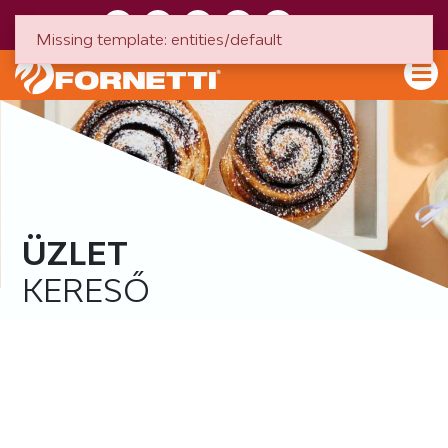
HU
EN
Missing template: entities/default
ÜZLET
KERESŐ