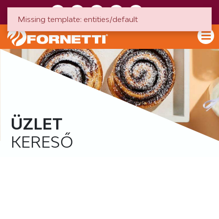
HU
EN
Missing template: entities/default
ÜZLET
KERESŐ