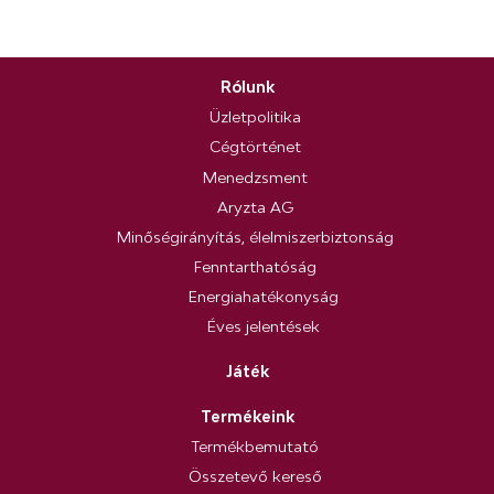
Rólunk
Üzletpolitika
Cégtörténet
Menedzsment
Aryzta AG
Minőségirányítás, élelmiszerbiztonság
Fenntarthatóság
Energiahatékonyság
Éves jelentések
Játék
Termékeink
Termékbemutató
Összetevő kereső