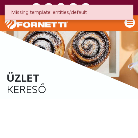
HU
EN
Missing template: entities/default
ÜZLET
KERESŐ