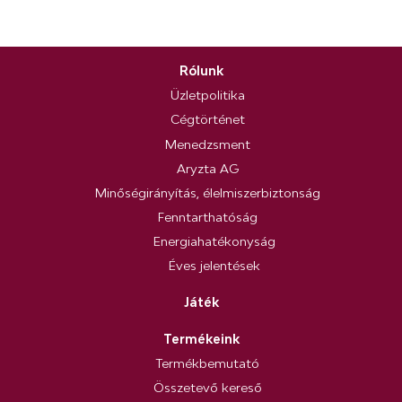
Rólunk
Üzletpolitika
Cégtörténet
Menedzsment
Aryzta AG
Minőségirányítás, élelmiszerbiztonság
Fenntarthatóság
Energiahatékonyság
Éves jelentések
Játék
Termékeink
Termékbemutató
Összetevő kereső