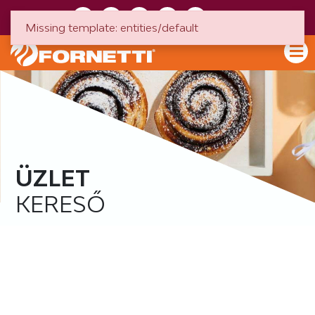
HU
EN
Missing template: entities/default
ÜZLET
KERESŐ