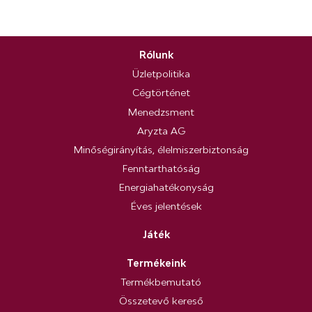
Rólunk
Üzletpolitika
Cégtörténet
Menedzsment
Aryzta AG
Minőségirányítás, élelmiszerbiztonság
Fenntarthatóság
Energiahatékonyság
Éves jelentések
Játék
Termékeink
Termékbemutató
Összetevő kereső