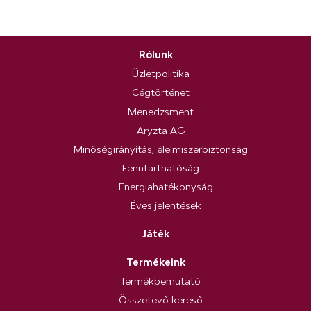
Rólunk
Üzletpolitika
Cégtörténet
Menedzsment
Aryzta AG
Minőségirányítás, élelmiszerbiztonság
Fenntarthatóság
Energiahatékonyság
Éves jelentések
Játék
Termékeink
Termékbemutató
Összetevő kereső