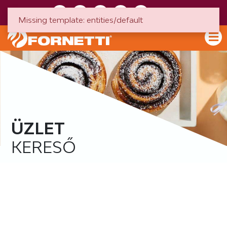
HU
EN
Missing template: entities/default
ÜZLET
KERESŐ