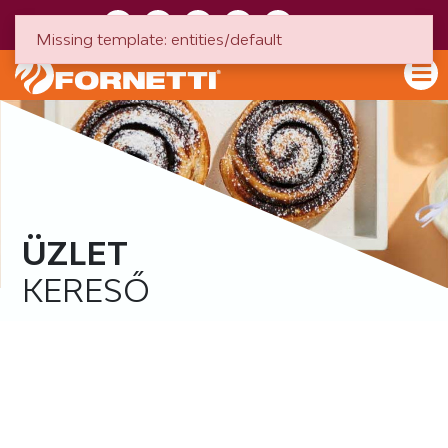
HU
EN
Missing template: entities/default
ÜZLET
KERESŐ