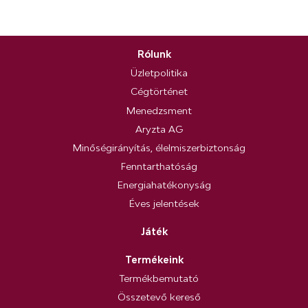
Rólunk
Üzletpolitika
Cégtörténet
Menedzsment
Aryzta AG
Minőségirányítás, élelmiszerbiztonság
Fenntarthatóság
Energiahatékonyság
Éves jelentések
Játék
Termékeink
Termékbemutató
Összetevő kereső