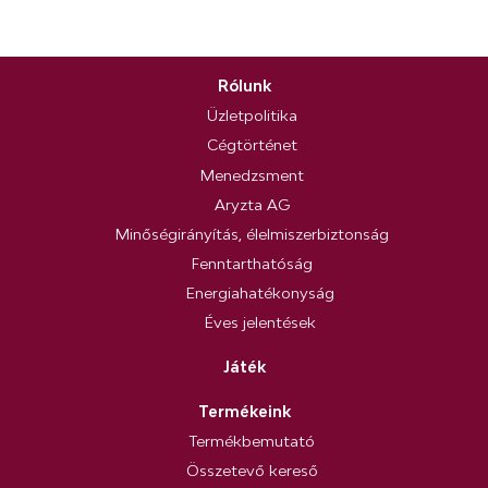
Rólunk
Üzletpolitika
Cégtörténet
Menedzsment
Aryzta AG
Minőségirányítás, élelmiszerbiztonság
Fenntarthatóság
Energiahatékonyság
Éves jelentések
Játék
Termékeink
Termékbemutató
Összetevő kereső