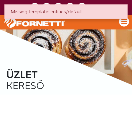
HU
EN
Missing template: entities/default
ÜZLET
KERESŐ