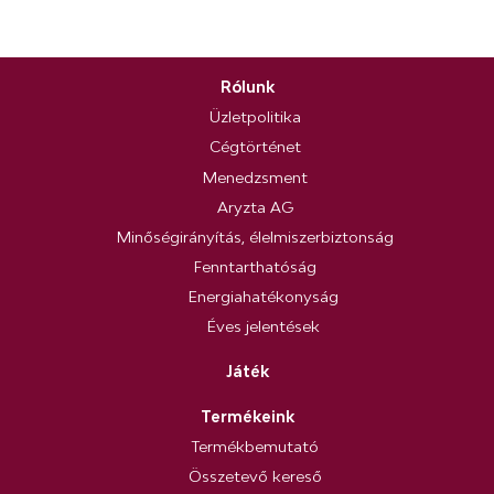
Rólunk
Üzletpolitika
Cégtörténet
Menedzsment
Aryzta AG
Minőségirányítás, élelmiszerbiztonság
Fenntarthatóság
Energiahatékonyság
Éves jelentések
Játék
Termékeink
Termékbemutató
Összetevő kereső