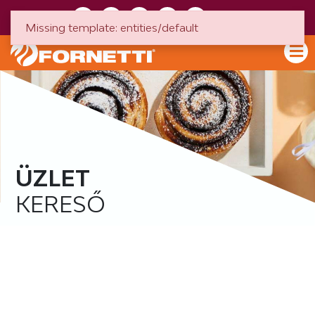
HU
EN
Missing template: entities/default
ÜZLET
KERESŐ