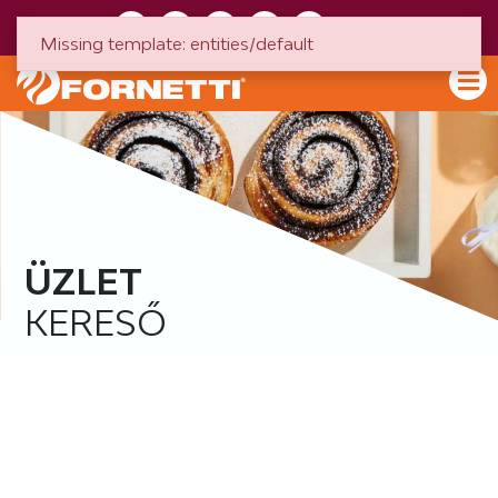
HU
EN
Missing template: entities/default
ÜZLET
KERESŐ