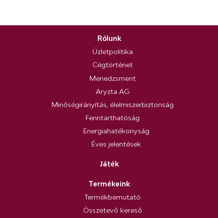
Rólunk
Üzletpolitika
Cégtörténet
Menedzsment
Aryzta AG
Minőségirányítás, élelmiszerbiztonság
Fenntarthatóság
Energiahatékonyság
Éves jelentések
Játék
Termékeink
Termékbemutató
Összetevő kereső