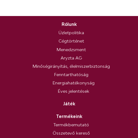
Rólunk
Üzletpolitika
Cégtörténet
Menedzsment
Aryzta AG
Minőségirányítás, élelmiszerbiztonság
Fenntarthatóság
Energiahatékonyság
Éves jelentések
Játék
Termékeink
Termékbemutató
Összetevő kereső