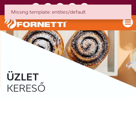
HU
EN
Missing template: entities/default
ÜZLET
KERESŐ