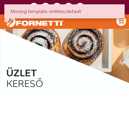
HU
EN
Missing template: entities/default
ÜZLET
KERESŐ