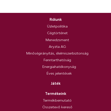
Rólunk
Üzletpolitika
Cégtörténet
Menedzsment
Aryzta AG
Minőségirányítás, élelmiszerbiztonság
Fenntarthatóság
Energiahatékonyság
Éves jelentések
Játék
Termékeink
Termékbemutató
Összetevő kereső