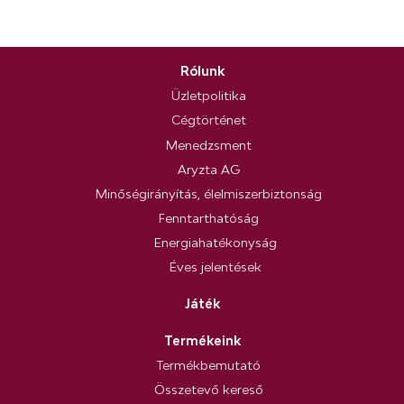
Rólunk
Üzletpolitika
Cégtörténet
Menedzsment
Aryzta AG
Minőségirányítás, élelmiszerbiztonság
Fenntarthatóság
Energiahatékonyság
Éves jelentések
Játék
Termékeink
Termékbemutató
Összetevő kereső