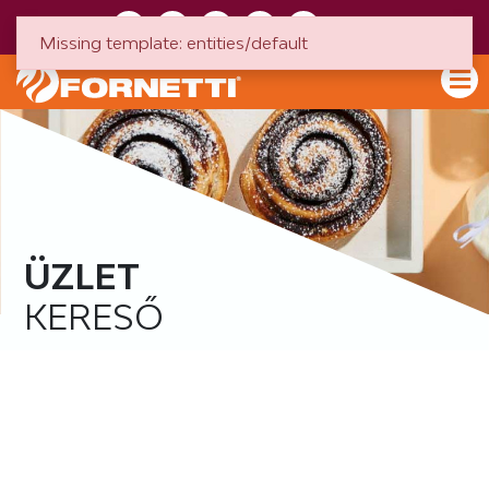
HU
EN
Missing template: entities/default
ÜZLET
KERESŐ