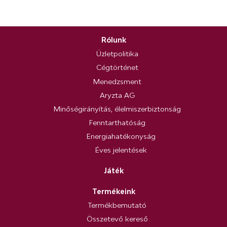
Rólunk
Üzletpolitika
Cégtörténet
Menedzsment
Aryzta AG
Minőségirányítás, élelmiszerbiztonság
Fenntarthatóság
Energiahatékonyság
Éves jelentések
Játék
Termékeink
Termékbemutató
Összetevő kereső