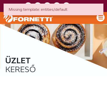
HU
EN
Missing template: entities/default
ÜZLET
KERESŐ