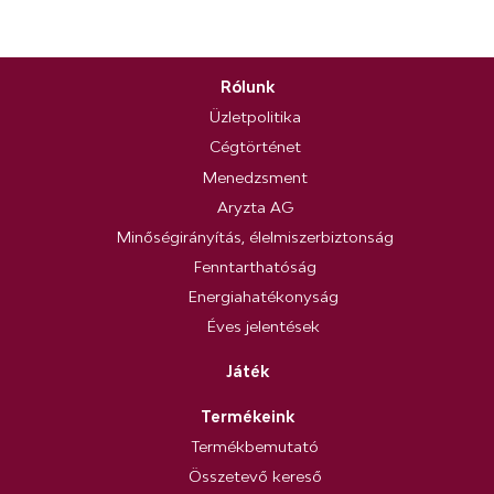
Rólunk
Üzletpolitika
Cégtörténet
Menedzsment
Aryzta AG
Minőségirányítás, élelmiszerbiztonság
Fenntarthatóság
Energiahatékonyság
Éves jelentések
Játék
Termékeink
Termékbemutató
Összetevő kereső