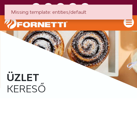
HU
EN
Missing template: entities/default
ÜZLET
KERESŐ