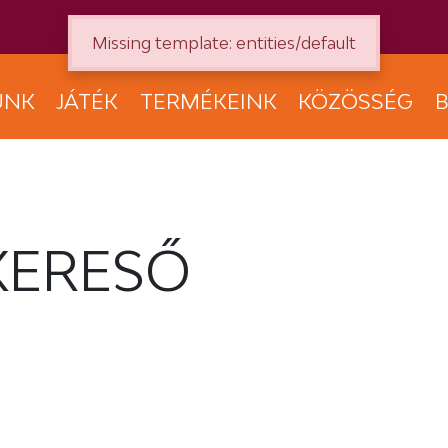
Missing template: entities/default
UNK
JÁTÉK
TERMÉKEINK
KÖZÖSSÉG
B
KERESŐ