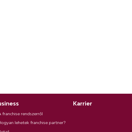
siness
Karrier
A franchise rendszerről
Hogyan lehetek franchise partner?
etail