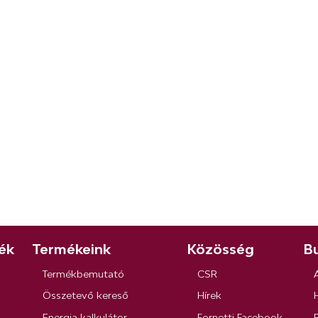
ék
Termékeink
Közösség
Bu
Termékbemutató
CSR
Összetevő kereső
Hírek
Energia kalkulátor
Fornetti Facebook
R