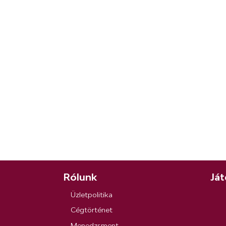
Rólunk
Ját
Üzletpolitika
Cégtörténet
Menedzsment