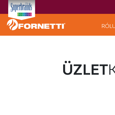
RÓL
ÜZLET