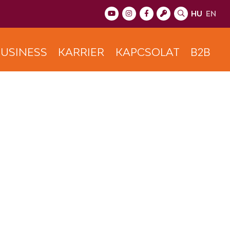
HU
EN
USINESS
KARRIER
KAPCSOLAT
B2B