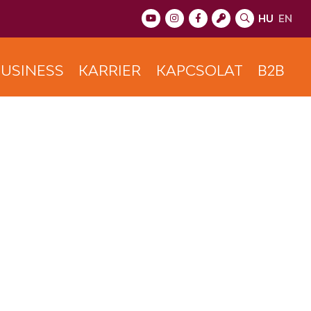
HU
EN
USINESS
KARRIER
KAPCSOLAT
B2B