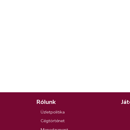
Rólunk
Ját
Üzletpolitika
Cégtörténet
Menedzsment