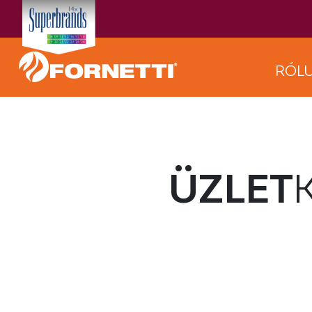
RÓL
ÜZLET