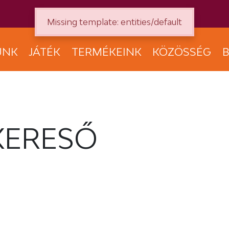
Missing template: entities/default
UNK
JÁTÉK
TERMÉKEINK
KÖZÖSSÉG
B
KERESŐ