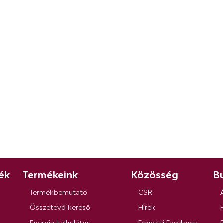
ék
Termékeink
Közösség
Bu
Termékbemutató
CSR
Összetevő kereső
Hírek
Energia kalkulátor
Fornetti Facebook
R