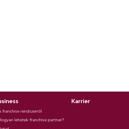
siness
Karrier
A franchise rendszerről
Hogyan lehetek franchise partner?
etail