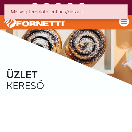
HU
EN
Missing template: entities/default
ÜZLET
KERESŐ