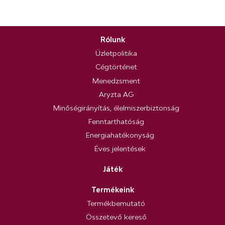
Rólunk
Üzletpolitika
Cégtörténet
Menedzsment
Aryzta AG
Minőségirányítás, élelmiszerbiztonság
Fenntarthatóság
Energiahatékonyság
Éves jelentések
Játék
Termékeink
Termékbemutató
Összetevő kereső