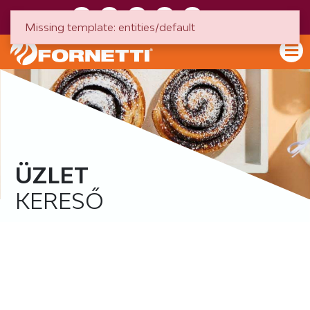
HU
EN
Missing template: entities/default
ÜZLET
KERESŐ