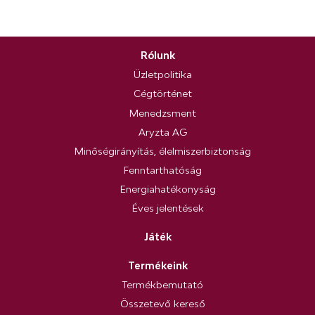
Rólunk
Üzletpolitika
Cégtörténet
Menedzsment
Aryzta AG
Minőségirányítás, élelmiszerbiztonság
Fenntarthatóság
Energiahatékonyság
Éves jelentések
Játék
Termékeink
Termékbemutató
Összetevő kereső