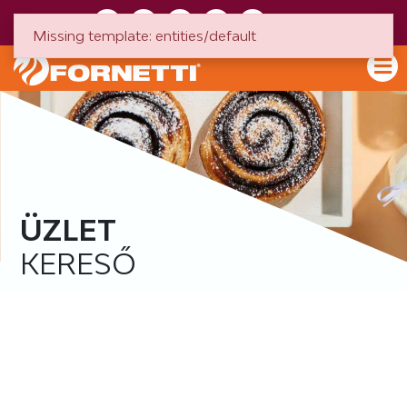
HU
EN
Missing template: entities/default
ÜZLET
KERESŐ