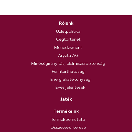
Rólunk
Üzletpolitika
Cégtörténet
Menedzsment
Aryzta AG
Minőségirányítás, élelmiszerbiztonság
Fenntarthatóság
Energiahatékonyság
Éves jelentések
Játék
Termékeink
Termékbemutató
Összetevő kereső