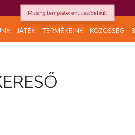
Missing template: entities/default
UNK
JÁTÉK
TERMÉKEINK
KÖZÖSSÉG
B
KERESŐ