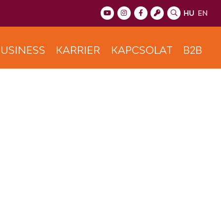
HU
EN
USINESS
KARRIER
KAPCSOLAT
B2B