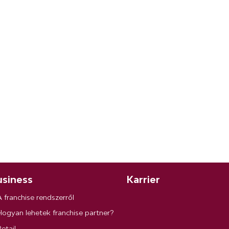
siness
Karrier
A franchise rendszerről
Hogyan lehetek franchise partner?
etail