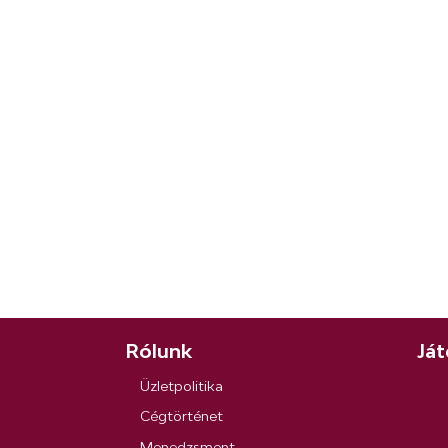
Rólunk
Ját
Üzletpolitika
Cégtörténet
Menedzsment