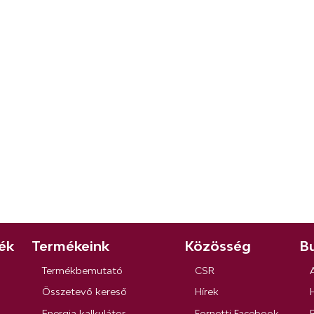
ék
Termékeink
Közösség
Bu
Termékbemutató
CSR
Összetevő kereső
Hírek
Energia kalkulátor
Fornetti Facebook
R