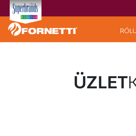
RÓL
ÜZLET