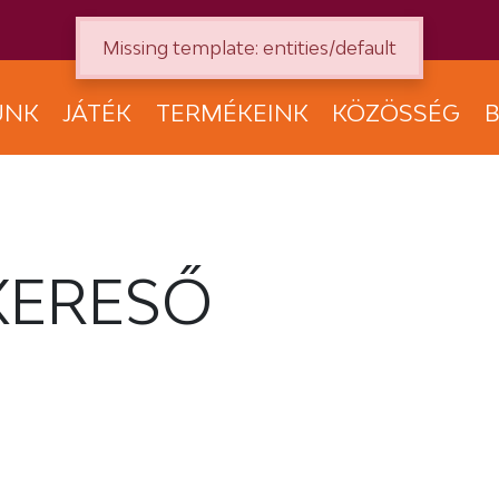
Missing template: entities/default
UNK
JÁTÉK
TERMÉKEINK
KÖZÖSSÉG
B
KERESŐ