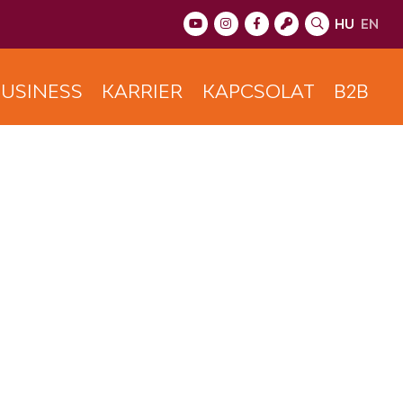
HU
EN
USINESS
KARRIER
KAPCSOLAT
B2B