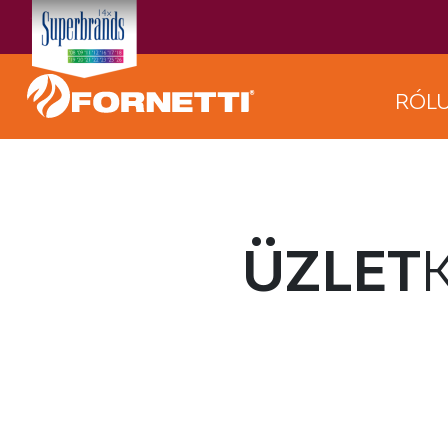
RÓL
ÜZLET