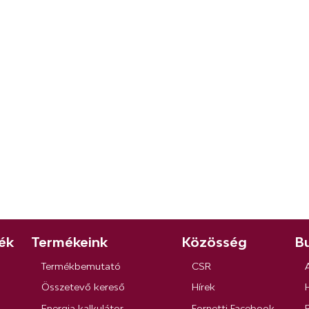
ék
Termékeink
Közösség
Bu
Termékbemutató
CSR
Összetevő kereső
Hírek
Energia kalkulátor
Fornetti Facebook
R