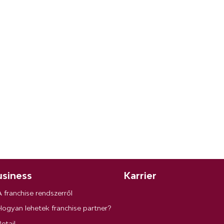
siness
Karrier
A franchise rendszerről
Hogyan lehetek franchise partner?
etail