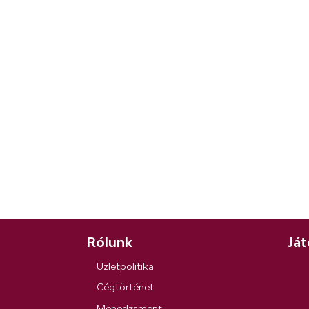
Rólunk
Ját
Üzletpolitika
Cégtörténet
Menedzsment