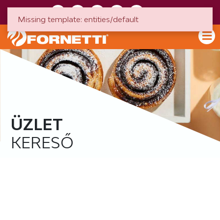
HU
EN
Missing template: entities/default
ÜZLET
KERESŐ