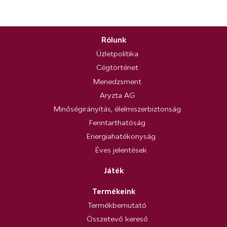
Rólunk
Üzletpolitika
Cégtörténet
Menedzsment
Aryzta AG
Minőségirányítás, élelmiszerbiztonság
Fenntarthatóság
Energiahatékonyság
Éves jelentések
Játék
Termékeink
Termékbemutató
Összetevő kereső