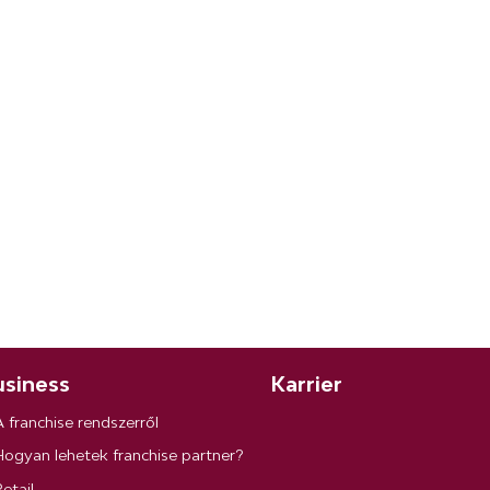
siness
Karrier
A franchise rendszerről
Hogyan lehetek franchise partner?
etail