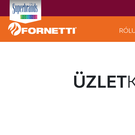
RÓL
ÜZLET