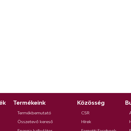
ék
Termékeink
Közösség
Bu
Termékbemutató
CSR
Összetevő kereső
Hírek
Energia kalkulátor
Fornetti Facebook
R