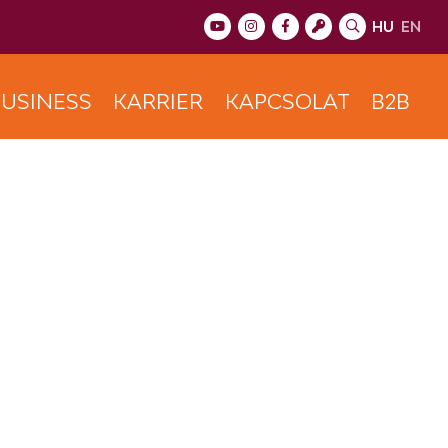
HU
EN
USINESS
KARRIER
KAPCSOLAT
B2B