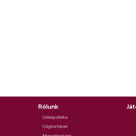
Rólunk
Ját
Üzletpolitika
Cégtörténet
Menedzsment