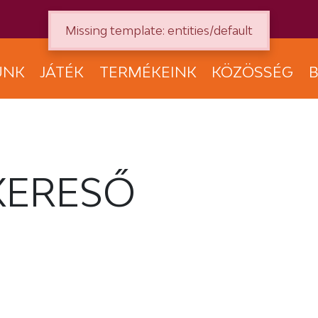
Missing template: entities/default
UNK
JÁTÉK
TERMÉKEINK
KÖZÖSSÉG
B
KERESŐ