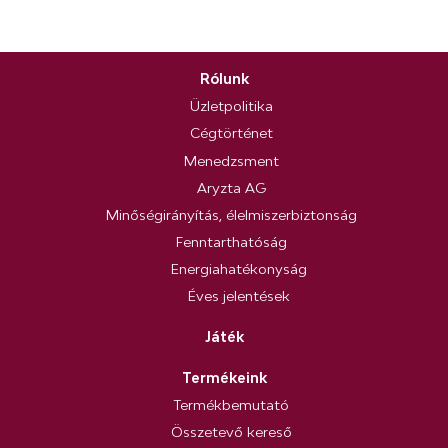
Rólunk
Üzletpolitika
Cégtörténet
Menedzsment
Aryzta AG
Minőségirányítás, élelmiszerbiztonság
Fenntarthatóság
Energiahatékonyság
Éves jelentések
Játék
Termékeink
Termékbemutató
Összetevő kereső