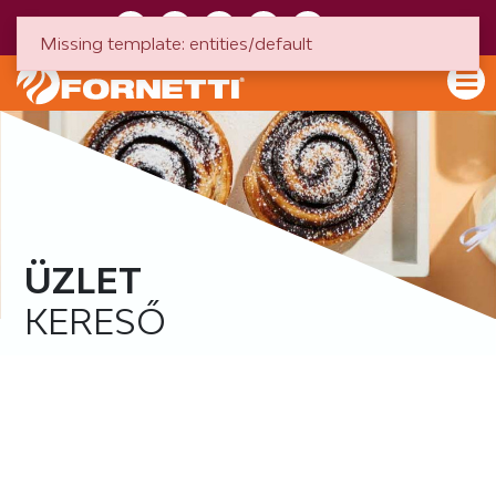
HU
EN
Missing template: entities/default
ÜZLET
KERESŐ