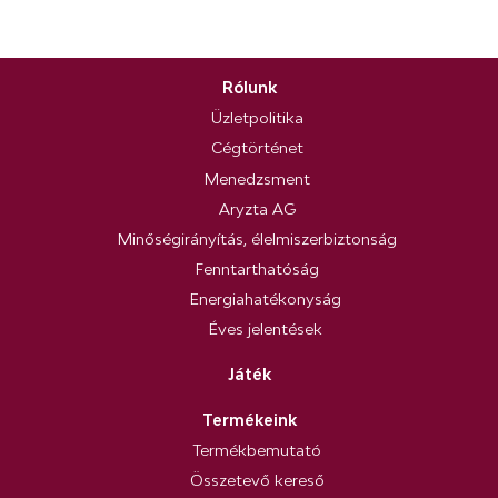
Rólunk
Üzletpolitika
Cégtörténet
Menedzsment
Aryzta AG
Minőségirányítás, élelmiszerbiztonság
Fenntarthatóság
Energiahatékonyság
Éves jelentések
Játék
Termékeink
Termékbemutató
Összetevő kereső