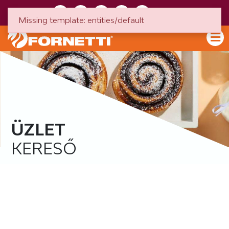
HU
EN
Missing template: entities/default
ÜZLET
KERESŐ