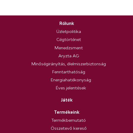
Rólunk
Üzletpolitika
Cégtörténet
Menedzsment
Aryzta AG
Minőségirányítás, élelmiszerbiztonság
Fenntarthatóság
Energiahatékonyság
Éves jelentések
Játék
Termékeink
Termékbemutató
Összetevő kereső