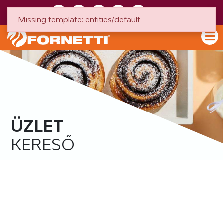
HU
EN
Missing template: entities/default
ÜZLET
KERESŐ