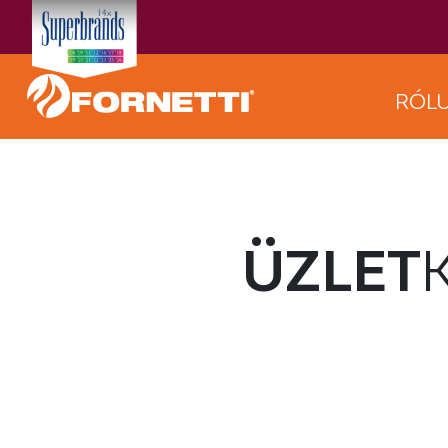
RÓL
ÜZLET