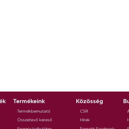
ék
Termékeink
Közösség
Bu
Termékbemutató
CSR
Összetevő kereső
Hírek
Energia kalkulátor
Fornetti Facebook
R