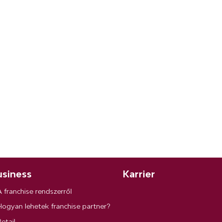
siness
Karrier
A franchise rendszerről
Hogyan lehetek franchise partner?
etail