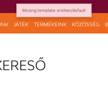
Missing template: entities/default
UNK
JÁTÉK
TERMÉKEINK
KÖZÖSSÉG
B
KERESŐ