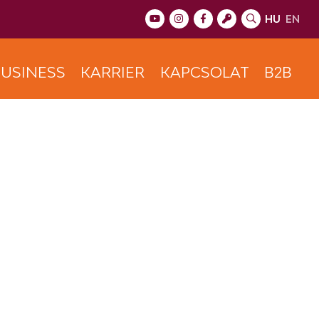
HU
EN
USINESS
KARRIER
KAPCSOLAT
B2B