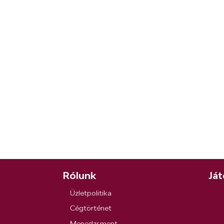
Rólunk
Ját
Üzletpolitika
Cégtörténet
Menedzsment