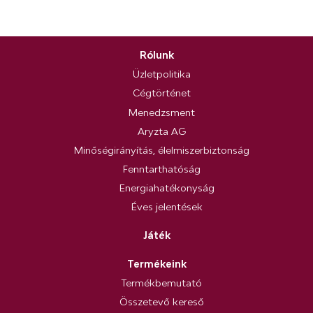
Rólunk
Üzletpolitika
Cégtörténet
Menedzsment
Aryzta AG
Minőségirányítás, élelmiszerbiztonság
Fenntarthatóság
Energiahatékonyság
Éves jelentések
Játék
Termékeink
Termékbemutató
Összetevő kereső