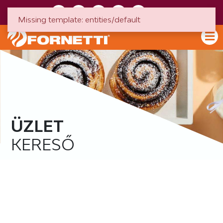
HU
EN
Missing template: entities/default
ÜZLET
KERESŐ