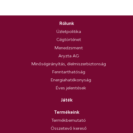
Rólunk
Üzletpolitika
Cégtörténet
Menedzsment
Aryzta AG
Minőségirányítás, élelmiszerbiztonság
Fenntarthatóság
Energiahatékonyság
Éves jelentések
Játék
Termékeink
Termékbemutató
Összetevő kereső