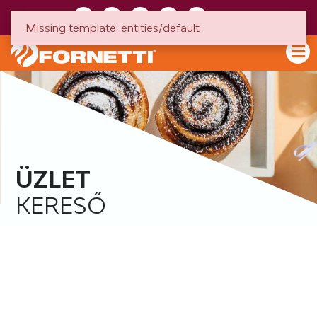
HU
EN
Missing template: entities/default
ÜZLET
KERESŐ