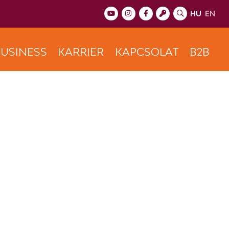
HU
EN
USINESS
KARRIER
KAPCSOLAT
B2B