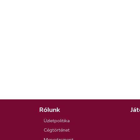
Rólunk
Ját
Üzletpolitika
Cégtörténet
Menedzsment