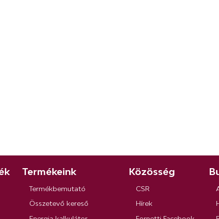
ék
Termékeink
Közösség
Bu
Termékbemutató
CSR
Összetevő kereső
Hírek
Energia kalkulátor
Fornetti Facebook
R