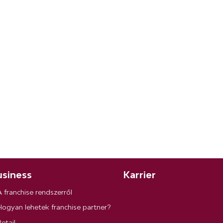
siness
Karrier
A franchise rendszerről
Hogyan lehetek franchise partner?
etail