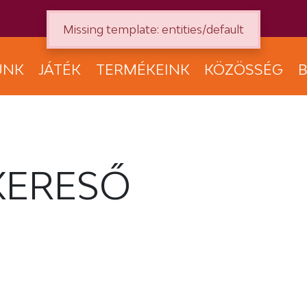
Missing template: entities/default
UNK
JÁTÉK
TERMÉKEINK
KÖZÖSSÉG
B
KERESŐ