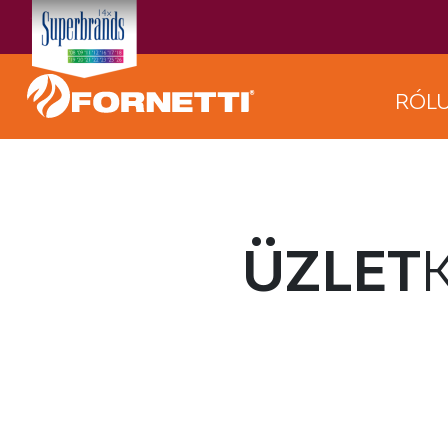
RÓL
ÜZLET