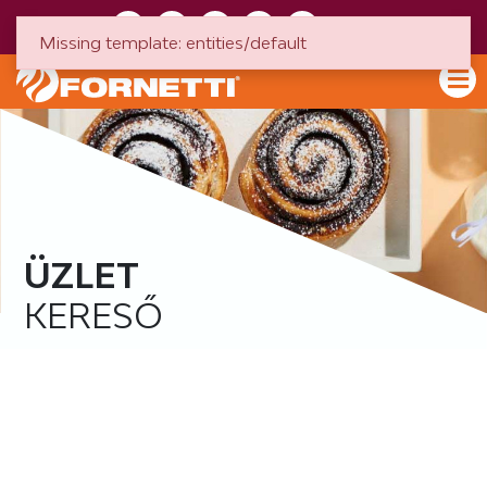
HU
EN
Missing template: entities/default
ÜZLET
KERESŐ