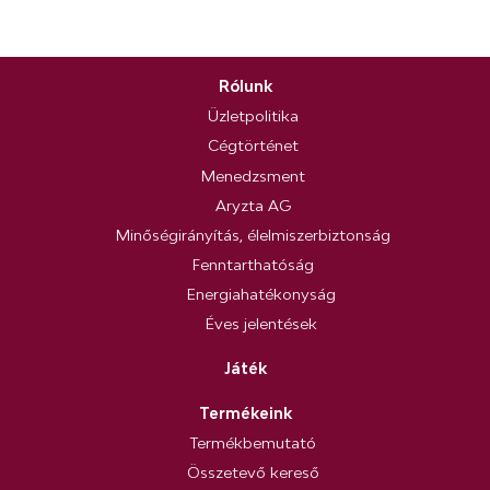
Rólunk
Üzletpolitika
Cégtörténet
Menedzsment
Aryzta AG
Minőségirányítás, élelmiszerbiztonság
Fenntarthatóság
Energiahatékonyság
Éves jelentések
Játék
Termékeink
Termékbemutató
Összetevő kereső