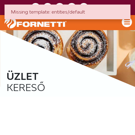
HU
EN
Missing template: entities/default
ÜZLET
KERESŐ