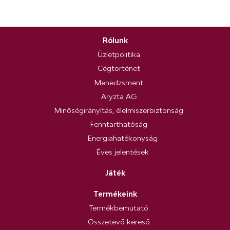
Rólunk
Üzletpolitika
Cégtörténet
Menedzsment
Aryzta AG
Minőségirányítás, élelmiszerbiztonság
Fenntarthatóság
Energiahatékonyság
Éves jelentések
Játék
Termékeink
Termékbemutató
Összetevő kereső